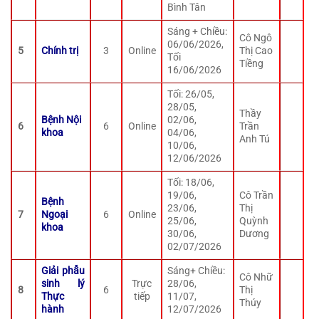
Bình Tân
Sáng + Chiều:
Cô Ngô
06/06/2026,
5
Chính trị
3
Online
Thị Cao
Tối
Tiềng
16/06/2026
Tối: 26/05,
28/05,
Thầy
Bệnh Nội
02/06,
6
6
Online
Trần
khoa
04/06,
Anh Tú
10/06,
12/06/2026
Tối: 18/06,
19/06,
Cô Trần
Bệnh
23/06,
Thị
7
Ngoại
6
Online
25/06,
Quỳnh
khoa
30/06,
Dương
02/07/2026
Giải phẫu
Sáng+ Chiều:
Cô Nhữ
sinh lý
Trực
28/06,
8
6
Thị
Thực
tiếp
11/07,
Thúy
hành
12/07/2026