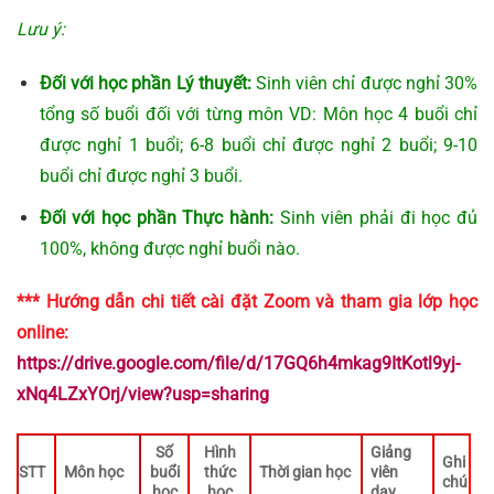
Lưu ý:
Đối với học phần Lý thuyết:
Sinh viên chỉ được nghỉ 30%
tổng số buổi đối với từng môn VD: Môn học 4 buổi chỉ
được nghỉ 1 buổi; 6-8 buổi chỉ được nghỉ 2 buổi; 9-10
buổi chỉ được nghỉ 3 buổi.
Đối với học phần Thực hành:
Sinh viên phải đi học đủ
100%, không được nghỉ buổi nào.
*** Hướng dẫn chi tiết cài đặt Zoom và tham gia lớp học
online:
https://drive.google.com/file/d/17GQ6h4mkag9ItKotl9yj-
xNq4LZxYOrj/view?usp=sharing
Số
Hình
Giảng
Ghi
STT
Môn học
buổi
thức
Thời gian học
viên
chú
học
học
dạy