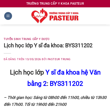
Chuyển
TRƯỜNG TRUNG CẤP Y KHOA PASTEUR
đến
nội
dung
TUYỂN SINH TRUNG CẤP Y DƯỢC
Lịch học lớp Y sĩ đa khoa: BYS311202
ĐÃ ĐĂNG TRÊN
13/05/2026
BỞI
PASTEUR TRUNG
Lịch học lớp
Y sĩ đa khoa hệ Văn
bằng 2
:
BYS311202
– Thời gian học: Sáng từ 08h00 đến 11h00, chiều từ 13h30
đến 17h00. Tối từ 19h00 đến 21h00