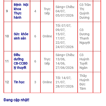
Bệnh Nội
Cô Trần
Sáng+ Chiều:
khoa
Trực
Thị
9
4
04/07,
Thực
tiếp
Quỳnh
05/07/2026
hành
Dương
Tối: 07/07,
09/07,
Cô
Sức khỏe
15/07,
Dương
10
6
Online
sinh sản
17/07,
Thanh
22/07,
Nguyệt
24/07/2026
Điều
Sáng+ Chiều:
Cô
dưỡng
Trực
13/06,
Huỳnh
11
6
CB-CCBĐ
tiếp
14/06,
Tuyết
lý thuyết
27/06/2026
Ngân
Thầy
Tối: 14/07,
Huỳnh
12
Tin học
3
Online
21/07,
Đức
28/07/2026
Tâm
Đang cập nhật!