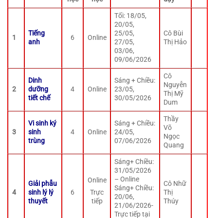
Tối: 18/05,
20/05,
Tiếng
25/05,
Cô Bùi
1
6
Online
anh
27/05,
Thị Hảo
03/06,
09/06/2026
Cô
Dinh
Sáng + Chiều:
Nguyễn
2
dưỡng
4
Online
23/05,
Thị Mỹ
tiết chế
30/05/2026
Dum
Thầy
Vi sinh ký
Sáng + Chiều:
Võ
3
sinh
4
Online
24/05,
Ngọc
trùng
07/06/2026
Quang
Sáng+ Chiều:
31/05/2026
– Online
Online
Giải phẫu
Cô Nhữ
Sáng+ Chiều:
4
sinh lý lý
6
Thị
Trực
20/06,
thuyết
Thúy
tiếp
21/06/2026-
Trực tiếp tại