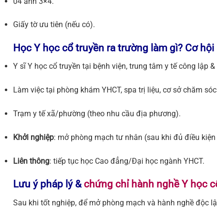
04 ảnh 3×4.
Giấy tờ ưu tiên (nếu có).
Học Y học cổ truyền ra trường làm gì? Cơ hộ
Y sĩ Y học cổ truyền tại bệnh viện, trung tâm y tế công lập &
Làm việc tại phòng khám YHCT, spa trị liệu, cơ sở chăm só
Trạm y tế xã/phường (theo nhu cầu địa phương).
Khởi nghiệp
: mở phòng mạch tư nhân (sau khi đủ điều kiện
Liên thông
: tiếp tục học Cao đẳng/Đại học ngành YHCT.
Lưu ý pháp lý &
chứng chỉ hành nghề Y học c
Sau khi tốt nghiệp, để mở phòng mạch và hành nghề độc lậ