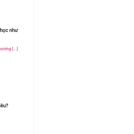
 học như
ơng [...]
iêu?