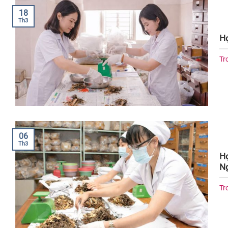
18
Th3
Họ
Tr
06
Th3
Họ
N
Tr