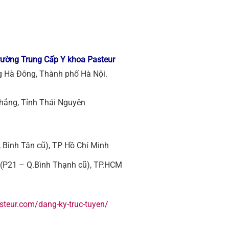
Trường Trung Cấp Y khoa Pasteur
 Hà Đông, Thành phố Hà Nội.
hắng, Tỉnh Thái Nguyên
, Bình Tân cũ), TP Hồ Chí Minh
 (P21 – Q.Bình Thạnh cũ), TP.HCM
steur.com/dang-ky-truc-tuyen/