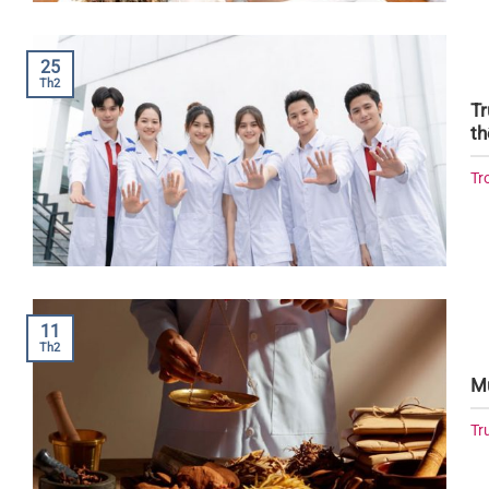
25
Th2
Tr
th
Tr
11
Th2
Mứ
Tr