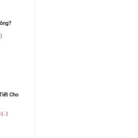
hông?
]
Tiết Cho
...]