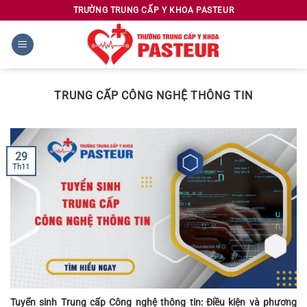
Chuyển
TRƯỜNG TRUNG CẤP Y KHOA PASTEUR
đến
nội
dung
TRUNG CẤP CÔNG NGHỆ THÔNG TIN
29
Th11
Tuyển sinh Trung cấp Công nghệ thông tin: Điều kiện và phương