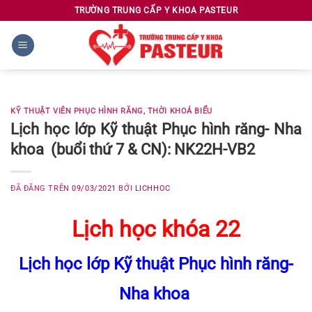
Chuyển
TRƯỜNG TRUNG CẤP Y KHOA PASTEUR
đến
nội
dung
KỸ THUẬT VIÊN PHỤC HÌNH RĂNG
,
THỜI KHOÁ BIỂU
Lịch học lớp Kỹ thuật Phục hình răng- Nha
khoa (buổi thứ 7 & CN): NK22H-VB2
ĐÃ ĐĂNG TRÊN
09/03/2021
BỞI
LICHHOC
Lịch học khóa 22
Lịch học lớp Kỹ thuật Phục hình răng-
Nha khoa