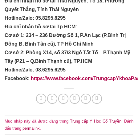
Địa chỉ nhận hồ sơ tại Thái Nguyên: Tổ 18, Phường
Quyết Thắng, Tỉnh Thái Nguyên
Hotline/Zalo: 05.8295.8295
Địa chỉ nhận hồ sơ tại Tp.HCM:
Cơ sở 1: 234 – 236 Đường Số 1, P.An Lạc (P.Bình Trị
Đông B, Bình Tân cũ), TP Hồ Chí Minh
Cơ sở 2: Phòng X14, số 37/3 Ngô Tất Tố – P.Thạnh Mỹ
Tây (P21 – Q.Bình Thạnh cũ), TP.HCM
Hotline/Zalo: 08.6295.6295
Facebook:
https://www.facebook.com/TrungcapYkhoaPa
Mục nhập này đã được đăng trong
Trung cấp Y Học Cổ Truyền
. Đánh
dấu trang
permalink
.