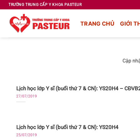
Chuyển
TRƯỜNG TRUNG CẤP Y KHOA PASTEUR
đến
nội
TRANG CHỦ
GIỚI T
dung
Cập nhậ
Lịch học lớp Y sĩ (buổi thứ 7 & CN): YS20H4 – CĐVB
27/07/2019
Lịch học lớp Y sĩ (buổi thứ 7 & CN): YS20H4
25/07/2019