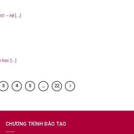
1 – hệ [...]
ọc: [...]
3
4
5
…
22
CHƯƠNG TRÌNH ĐÀO TẠO