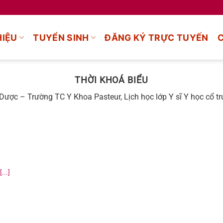
HIỆU
TUYỂN SINH
ĐĂNG KÝ TRỰC TUYẾN
THỜI KHOÁ BIỂU
Dược – Trường TC Y Khoa Pasteur, Lịch học lớp Y sĩ Y học cổ tru
...]