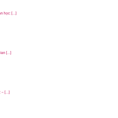
 học: [...]
n [...]
 [...]