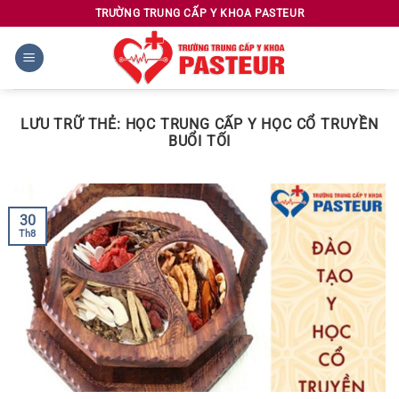
Chuyển
TRƯỜNG TRUNG CẤP Y KHOA PASTEUR
đến
nội
dung
LƯU TRỮ THẺ:
HỌC TRUNG CẤP Y HỌC CỔ TRUYỀN
BUỔI TỐI
30
Th8