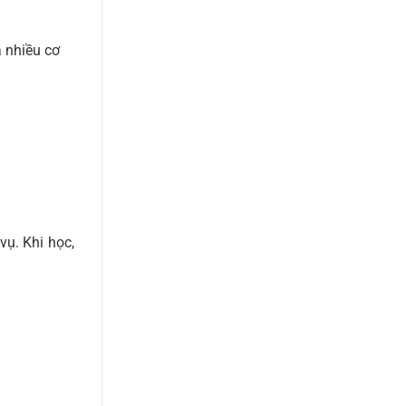
 nhiều cơ
ụ. Khi học,