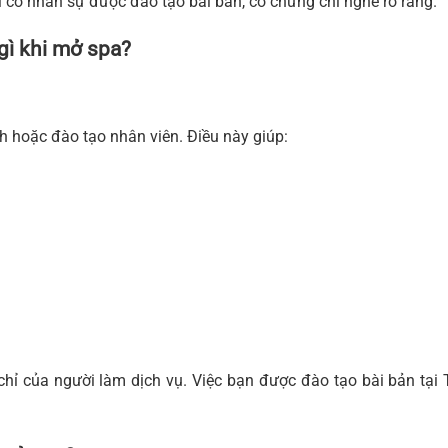
i có nhân sự được đào tạo bài bản, có chứng chỉ nghề rõ ràng.
gì khi mở spa?
ch hoặc đào tạo nhân viên. Điều này giúp:
ỉ của người làm dịch vụ. Việc bạn được đào tạo bài bản tại 